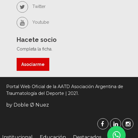
Twitter
Youtube
Hacete socio
Completa la ficha.
Asociarme
Portal Web Oficial de la AATD Asociación Argentina de
Traumatología del Deporte | 2021.
by Doble Ø Nuez
Institucional
Educación
Destacados
Socios