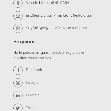
n
Vicente López 1878, CABA
aatd@aatd.org.ar / marketing@aatd.org.ar
11-3616-9025 | Lu a Vi 14:00 a 18.00hs
Seguinos
No te pierdas ninguna novedad. Seguinos en
nuestras redes sociales
Facebook
Instagram
Linkedin
Twitter