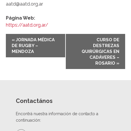
aatd@aatd.org.ar
Página Web:
https://aatd.org.ar/
E
«
JORNADA MÉDICA
CURSO DE
v
DE RUGBY –
DESTREZAS
e
MENDOZA
QUIRÚRGICAS EN
n
CADÁVERES –
ROSARIO
»
t
N
a
v
i
g
Contactános
a
t
Encontrá nuestra información de contacto a
i
continuación:
o