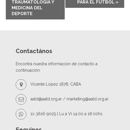
e
TRAUMATOLOGÍA Y
PARA EL FÚTBOL
»
n
MEDICINA DEL
DEPORTE
t
N
a
v
i
g
Contactános
a
t
Encontrá nuestra información de contacto a
i
continuación:
o
n
Vicente López 1878, CABA
aatd@aatd.org.ar / marketing@aatd.org.ar
11-3616-9025 | Lu a Vi 14:00 a 18.00hs
Seguinos