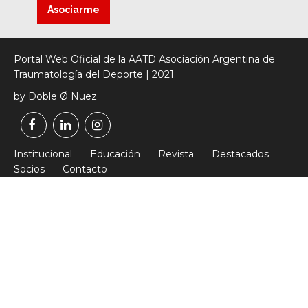
Asociarme
Portal Web Oficial de la AATD Asociación Argentina de
Traumatología del Deporte | 2021.
by Doble Ø Nuez
Institucional
Educación
Revista
Destacados
Socios
Contacto