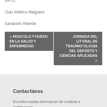
AATD
Club Atlético Belgrano
Sanatorio Allende
E
«
MÚSCULO Y HUESO
JORNADA DEL
v
EN LA SALUD Y
LITORAL DE
e
ENFERMEDAD
TRAUMATOLOGÍA
n
DEL DEPORTE Y
CIENCIAS APLICADAS
t
»
N
a
v
i
g
Contactános
a
t
Encontrá nuestra información de contacto a
i