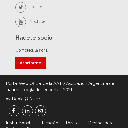
Twitter
Youtube
Hacete socio
Completá la ficha.
Asociarme
Portal Web Oficial de la AATD Asociación Argentina de
Traumatología del Deporte | 2021.
by Doble Ø Nuez
Institucional
Educación
Revista
Destacados