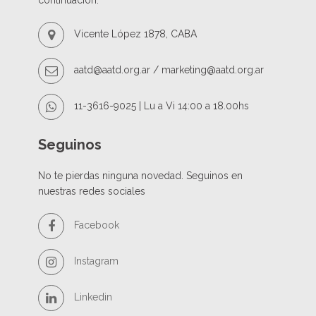
continuación:
o
n
Vicente López 1878, CABA
aatd@aatd.org.ar / marketing@aatd.org.ar
11-3616-9025 | Lu a Vi 14:00 a 18.00hs
Seguinos
No te pierdas ninguna novedad. Seguinos en
nuestras redes sociales
Facebook
Instagram
Linkedin