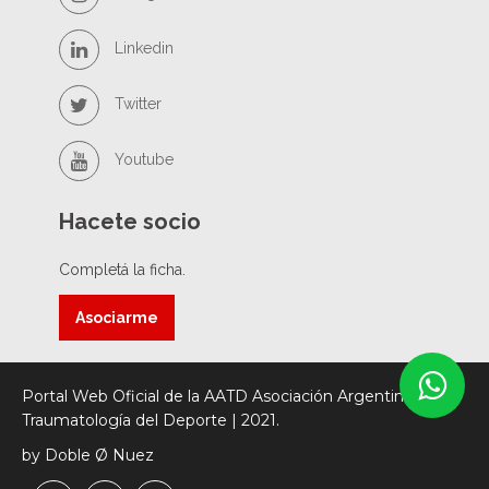
Linkedin
Twitter
Youtube
Hacete socio
Completá la ficha.
Asociarme
Portal Web Oficial de la AATD Asociación Argentina de
Traumatología del Deporte | 2021.
by Doble Ø Nuez